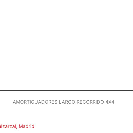
AMORTIGUADORES LARGO RECORRIDO 4X4
Romanian
German
French
alzarzal, Madrid