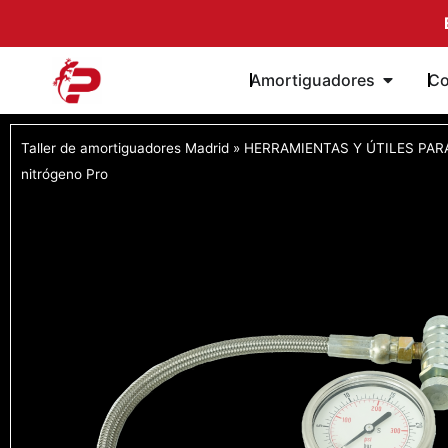
Ir
al
contenido
Öffne A
Amortiguadores
Co
Taller de amortiguadores Madrid
»
HERRAMIENTAS Y ÚTILES PAR
nitrógeno Pro