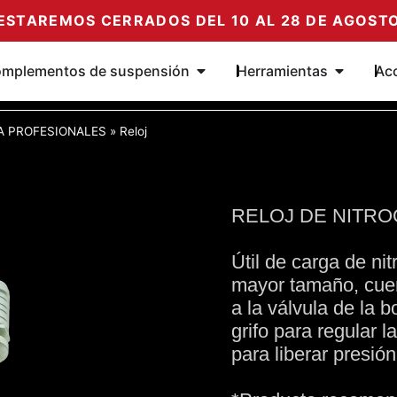
ESTAREMOS CERRADOS DEL 10 AL 28 DE AGOST
mortiguadores
Öffne Complementos de susp
Öffne He
mplementos de suspensión
Herramientas
Ac
A PROFESIONALES
»
Reloj
RELOJ DE NITR
Útil de carga de ni
mayor tamaño, cuent
a la válvula de la 
grifo para regular 
para liberar presión