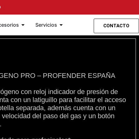
O
ensión
rramientas
Öffne Accesorios
Öffne Servicios
cesorios
Servicios
CONTACTO
OGENO PRO – PROFENDER ESPAÑA
trógeno con reloj indicador de presión de
a con un latiguillo para facilitar el acceso
botella separada, además cuenta con un
la velocidad del paso del gas y un botón
.