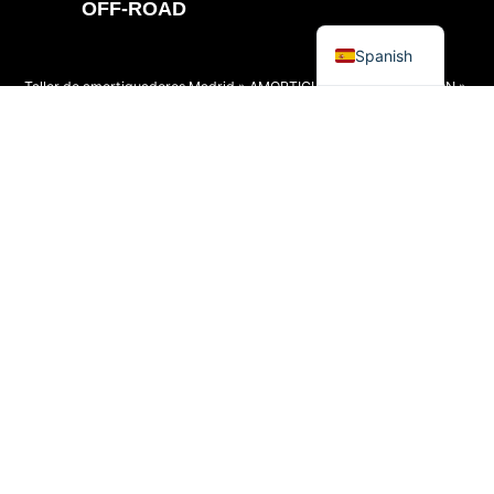
OFF-ROAD
English
Spanish
Taller de amortiguadores Madrid
»
AMORTIGUADOR COMPETICION
»
Amortiguador de competición Coilover 2,5"
»
AMORTIGUADOR
COILOVER 2.5 PULGADAS PRO