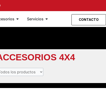
O
ensión
ramientas
Abrir Accesorios
Abrir Servicios
cesorios
Servicios
CONTACTO
ACCESORIOS 4X4