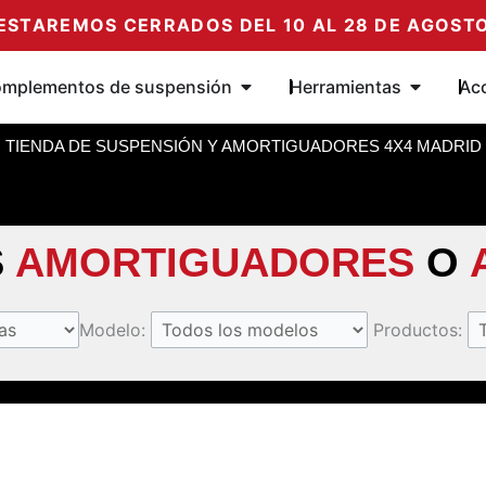
ESTAREMOS CERRADOS DEL 10 AL 28 DE AGOST
ortiguadores
Abrir Complementos de susp
Abrir Her
mplementos de suspensión
Herramientas
Ac
TIENDA DE SUSPENSIÓN Y AMORTIGUADORES 4X4 MADRID
S
AMORTIGUADORES
O
Modelo:
Productos: