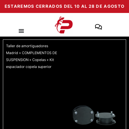
Ir
ESTAREMOS CERRADOS DEL 10 AL 28 DE AGOSTO
al
contenido
Taller de amortiguadores
Madrid
»
COMPLEMENTOS DE
SUSPENSION
»
Copelas
»
Kit
espaciador copela superior