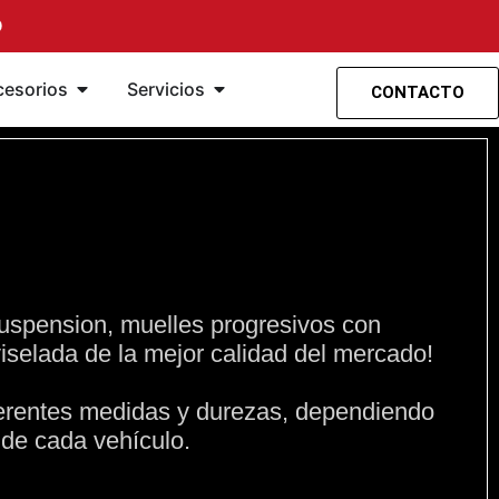
O
ensión
ramientas
Abrir Accesorios
Abrir Servicios
cesorios
Servicios
CONTACTO
uspension, muelles progresivos con
iselada de la mejor calidad del mercado!
erentes medidas y durezas, dependiendo
 de cada vehículo.