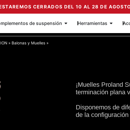
ESTAREMOS CERRADOS DEL 10 AL 28 DE AGOST
ortiguadores
Abrir Complementos de susp
Abrir Her
mplementos de suspensión
Herramientas
Ac
ION
»
Balonas y Muelles
»
¡Muelles Proland S
terminación plana v
Disponemos de dif
de la configuración