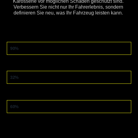
Karosserie vor möglichen Schäden geschützt sind.
Verbessern Sie nicht nur Ihr Fahrerlebnis, sondern
definieren Sie neu, was Ihr Fahrzeug leisten kann.
ABSEITS DER STRASSE
90%
ASPHALT
32%
VERSUCH
60%