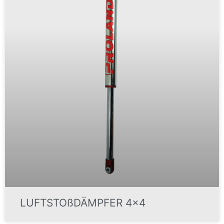
LUFTSTOßDÄMPFER 4×4