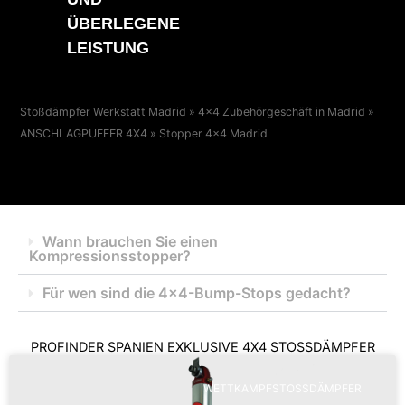
ÜBERLEGENE
LEISTUNG
Stoßdämpfer Werkstatt Madrid
»
4x4 Zubehörgeschäft in Madrid
»
ANSCHLAGPUFFER 4X4
»
Stopper 4x4 Madrid
Wann brauchen Sie einen
Kompressionsstopper?
Für wen sind die 4x4-Bump-Stops gedacht?
PROFINDER SPANIEN EXKLUSIVE 4X4 STOSSDÄMPFER
WETTKAMPFSTOSSDÄMPFER