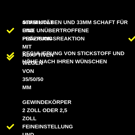
STABILITÄT
46MM KOLBEN UND 33MM SCHAFT FÜR
UND
EINE UNÜBERTROFFENE
PRÄZISION
FEDERUNGSREAKTION
MIT
REGULIERUNG VON STICKSTOFF UND
ADAPTIVEN
HÖHE NACH IHREN WÜNSCHEN
WEGEN
VON
35/50/50
MM
GEWINDEKÖRPER
2 ZOLL ODER 2,5
ZOLL
FEINEINSTELLUNG
UND