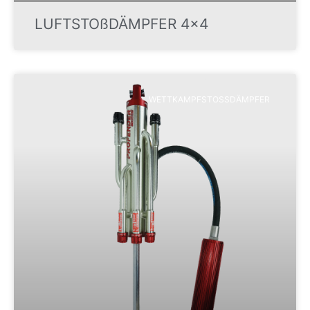
LUFTSTOßDÄMPFER 4×4
WETTKAMPFSTOSSDÄMPFER