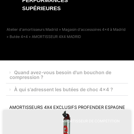
PERFORMANCES
SUPÉRIEURES
Atelier d'amortisseurs Madrid
»
Magasin d'accessoires 4x4 à Madrid
»
Butée 4x4
»
AMORTISSEUR 4X4 MADRID
Quand avez-vous besoin d'un bouchon de
compression ?
À qui s'adressent les butées de choc 4x4 ?
AMORTISSEURS 4X4 EXCLUSIFS PROFENDER ESPAGNE
AMORTISSEUR DE COMPÉTITION