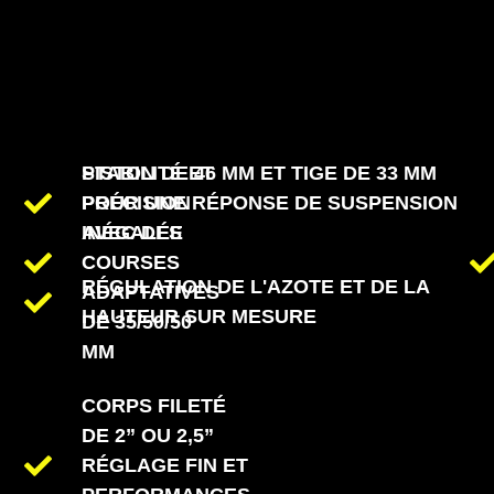
STABILITÉ ET
PISTON DE 46 MM ET TIGE DE 33 MM
PRÉCISION
POUR UNE RÉPONSE DE SUSPENSION
AVEC DES
INÉGALÉE
COURSES
RÉGULATION DE L'AZOTE ET DE LA
ADAPTATIVES
HAUTEUR SUR MESURE
DE 35/50/50
MM
CORPS FILETÉ
DE 2” OU 2,5”
RÉGLAGE FIN ET