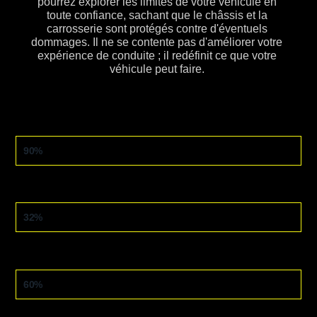
pourrez explorer les limites de votre véhicule en
toute confiance, sachant que le châssis et la
carrosserie sont protégés contre d'éventuels
dommages. Il ne se contente pas d'améliorer votre
expérience de conduite ; il redéfinit ce que votre
véhicule peut faire.
HORS ROUTE
90%
ASPHALTE
32%
ESSAI
60%