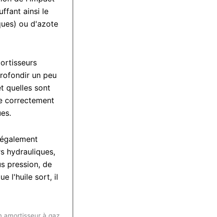
ffant ainsi le
iques) ou d'azote
ortisseurs
Amortisse
rofondir un peu
SUSPENSI
et quelles sont
re correctement
COILOVER 
ues.
 également
s hydrauliques,
Amortisseur filetée
s pression, de
e l'huile sort, il
n amortisseur à gaz