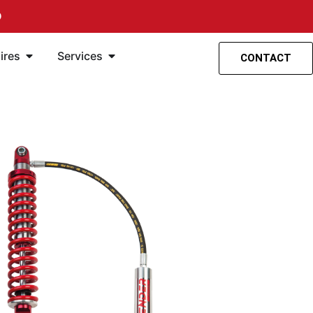
O
 suspension
s
Ouvrir Accessoires
Ouvrir les Services
ires
Services
CONTACT