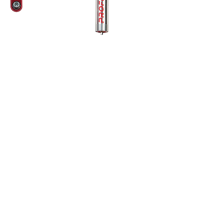
ur
ON
4X4