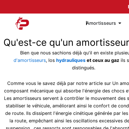
Passer
au
contenu
Ouvri
Amortisseurs
Qu'est-ce qu'un amortisseur
Bien que nous sachions déjà qu'il en existe plusie
d'amortisseurs
,
los
hydrauliques
et ceux au gaz
ils 
distingués.
Comme vous le savez déjà par notre article sur
Un amor
composant mécanique qui absorbe l'énergie des chocs et
Les amortisseurs servent à contrôler le mouvement des 
stabiliser le véhicule, améliorant ainsi le confort de cond
de route. Ils dissipent l'énergie cinétique générée par les
la route, empêchant ainsi les oscillations excessives d
suspension.
, ces ressorts sont responsables de l'absorpt