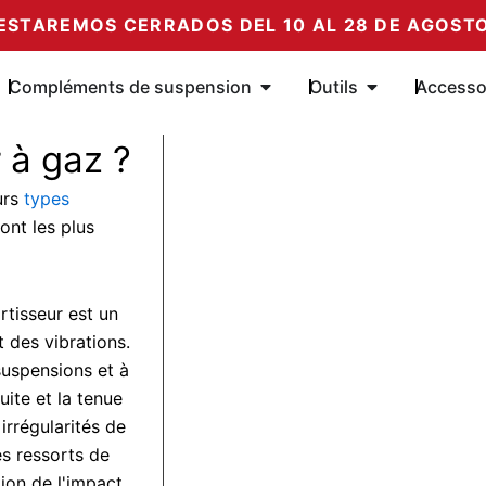
ESTAREMOS CERRADOS DEL 10 AL 28 DE AGOST
r les amortisseurs
Ouvrir les Compléments de
Ouvrir les outil
Compléments de suspension
Outils
Accesso
 à gaz ?
urs
types
sont les plus
tisseur est un
 des vibrations.
suspensions et à
uite et la tenue
 irrégularités de
es ressorts de
ion de l'impact