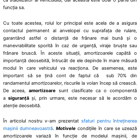
ca stabilizator al vehiculului, dar aceasta este doar o parte din
funcția sa.
Cu toate acestea, rolul lor principal este acela de a asigura
contactul permanent al anvelopei cu suprafața de rulare,
garantând astfel o distanță de frânare mai bună și o
manevrabilitate sporită în caz de urgență, viraje bruște sau
frânare bruscă. În aceste situații, amortizoarele capătă o
importanță deosebită, întrucât de ele depinde în mare măsură
modul în care vehiculul va reacționa. De asemenea, este
important să se țină cont de faptul că
sub 70% din
randamentul amortizoarelor, riscurile la volan încep să crească.
De aceea,
amortizoare
sunt clasificate ca o componentă
a
siguranță
și, prin urmare, este necesar să le acordăm o
atenție deosebită.
În articolul nostru v-am prezentat
sfaturi pentru întreținerea
mașinii dumneavoastră
.
Motivele
condițiile în care se uzează
amortizoarele variază în funcție de modelul mașinii, de