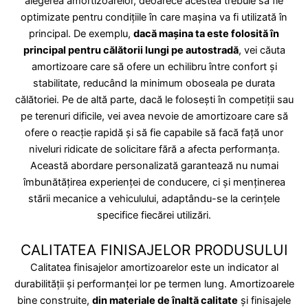
alegerea amortizoarelor, deoarece acestea trebuie să fie
optimizate pentru condițiile în care mașina va fi utilizată în
principal. De exemplu,
dacă mașina ta este folosită în
principal pentru călătorii lungi pe autostradă
, vei căuta
amortizoare care să ofere un echilibru între confort și
stabilitate, reducând la minimum oboseala pe durata
călătoriei. Pe de altă parte, dacă le folosești în competiții sau
pe terenuri dificile, vei avea nevoie de amortizoare care să
ofere o reacție rapidă și să fie capabile să facă față unor
niveluri ridicate de solicitare fără a afecta performanța.
Această abordare personalizată garantează nu numai
îmbunătățirea experienței de conducere, ci și menținerea
stării mecanice a vehiculului, adaptându-se la cerințele
specifice fiecărei utilizări.
CALITATEA FINISAJELOR PRODUSULUI
Calitatea finisajelor amortizoarelor este un indicator al
durabilității și performanței lor pe termen lung. Amortizoarele
bine construite,
din materiale de înaltă calitate
și finisajele