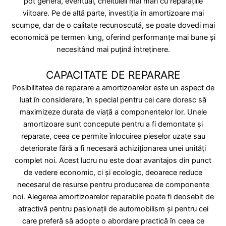
pot genera, eventual, cheltuieli mai mari cu reparațiile
viitoare. Pe de altă parte, investiția în amortizoare mai
scumpe, dar de o calitate recunoscută, se poate dovedi mai
economică pe termen lung, oferind performanțe mai bune și
necesitând mai puțină întreținere.
CAPACITATE DE REPARARE
Posibilitatea de reparare a amortizoarelor este un aspect de
luat în considerare, în special pentru cei care doresc să
maximizeze durata de viață a componentelor lor. Unele
amortizoare sunt concepute pentru a fi demontate și
reparate, ceea ce permite înlocuirea pieselor uzate sau
deteriorate fără a fi necesară achiziționarea unei unități
complet noi. Acest lucru nu este doar avantajos din punct
de vedere economic, ci și ecologic, deoarece reduce
necesarul de resurse pentru producerea de componente
noi. Alegerea amortizoarelor reparabile poate fi deosebit de
atractivă pentru pasionații de automobilism și pentru cei
care preferă să adopte o abordare practică în ceea ce