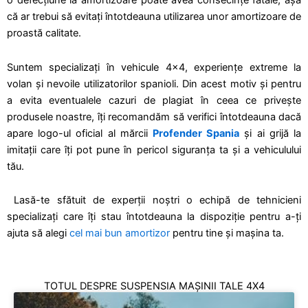
o defecțiune la amortizoare poate avea consecințe fatale, așa
că ar trebui să evitați întotdeauna utilizarea unor amortizoare de
proastă calitate.
Suntem specializați în vehicule 4x4, experiențe extreme la
volan și nevoile utilizatorilor spanioli. Din acest motiv și pentru
a evita eventualele cazuri de plagiat în ceea ce privește
produsele noastre, îți recomandăm să verifici întotdeauna dacă
apare logo-ul oficial al mărcii
Profender Spania
și ai grijă la
imitații care îți pot pune în pericol siguranța ta și a vehiculului
tău.
Lasă-te sfătuit de experții noștri
o echipă de tehnicieni
specializați care îți stau întotdeauna la dispoziție pentru a-ți
ajuta să alegi
cel mai bun amortizor
pentru tine și mașina ta.
TOTUL DESPRE SUSPENSIA MAȘINII TALE 4X4