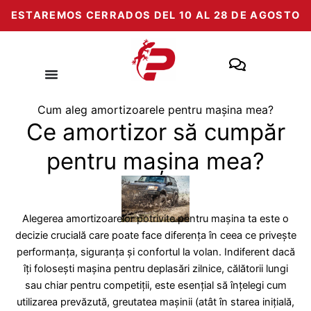
Salt
ESTAREMOS CERRADOS DEL 10 AL 28 DE AGOSTO
la
conținut
Cum aleg amortizoarele pentru mașina mea?
Ce amortizor să cumpăr
pentru mașina mea?
Alegerea amortizoarelor potrivite pentru mașina ta este o
decizie crucială care poate face diferența în ceea ce privește
performanța, siguranța și confortul la volan. Indiferent dacă
îți folosești mașina pentru deplasări zilnice, călătorii lungi
sau chiar pentru competiții, este esențial să înțelegi cum
utilizarea prevăzută, greutatea mașinii (atât în starea inițială,