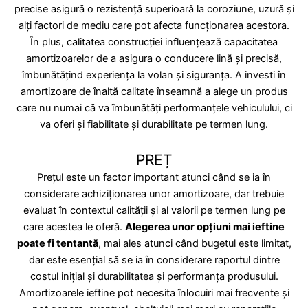
precise asigură o rezistență superioară la coroziune, uzură și
alți factori de mediu care pot afecta funcționarea acestora.
În plus, calitatea construcției influențează capacitatea
amortizoarelor de a asigura o conducere lină și precisă,
îmbunătățind experiența la volan și siguranța. A investi în
amortizoare de înaltă calitate înseamnă a alege un produs
care nu numai că va îmbunătăți performanțele vehiculului, ci
va oferi și fiabilitate și durabilitate pe termen lung.
PREȚ
Prețul este un factor important atunci când se ia în
considerare achiziționarea unor amortizoare, dar trebuie
evaluat în contextul calității și al valorii pe termen lung pe
care acestea le oferă.
Alegerea unor opțiuni mai ieftine
poate fi tentantă
, mai ales atunci când bugetul este limitat,
dar este esențial să se ia în considerare raportul dintre
costul inițial și durabilitatea și performanța produsului.
Amortizoarele ieftine pot necesita înlocuiri mai frecvente și