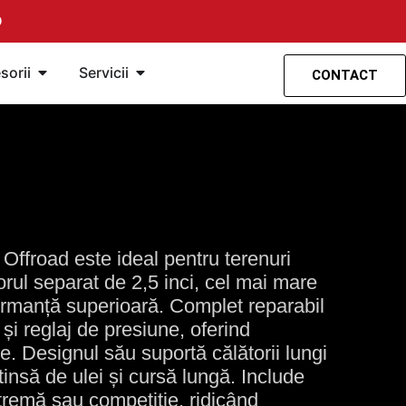
O
ensión
amientas
Öffne Accesorios
Öffne Servicios
sorii
Servicii
CONTACT
Offroad este ideal pentru terenuri
rul separat de 2,5 inci, cel mai mare
ormanță superioară. Complet reparabil
 și reglaj de presiune, oferind
ație. Designul său suportă călătorii lungi
tinsă de ulei și cursă lungă. Include
xtremă sau competiție, ridicând