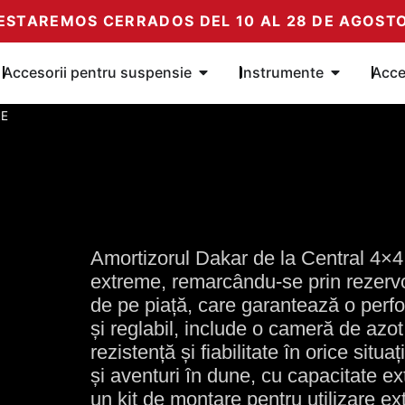
ESTAREMOS CERRADOS DEL 10 AL 28 DE AGOST
 Amortiguadores
Öffne Complementos de susp
Öffne Herr
Accesorii pentru suspensie
Instrumente
Acce
E
Amortizorul Dakar de la Central 4×4 
extreme, remarcându-se prin rezervo
de pe piață, care garantează o perf
și reglabil, include o cameră de azot
rezistență și fiabilitate în orice situ
și aventuri în dune, cu capacitate ex
un kit de montare pentru utilizare e