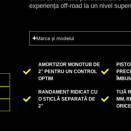
experiența off-road la un nivel superi
Marca și modelul
AMORTIZOR MONOTUB DE
PISTO
2” PENTRU UN CONTROL
PRECI
OPTIM
ÎMBU
RANDAMENT RIDICAT CU
TIJĂ 
O STICLĂ SEPARATĂ DE
MM, R
2”
ORICE