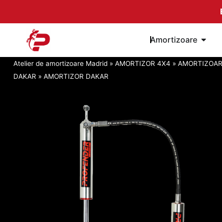
Salt
la
conținut
Öffne
Amortizoare
Atelier de amortizoare Madrid
»
AMORTIZOR 4X4
»
AMORTIZOAR
DAKAR
»
AMORTIZOR DAKAR