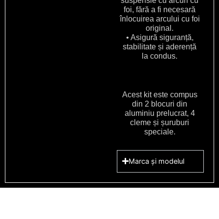
suspensie cu arcuri cu
foi, fără a fi necesară
înlocuirea arcului cu foi
original.
• Asigură siguranță,
stabilitate și aderență
la condus.
Acest kit este compus
din 2 blocuri din
aluminiu prelucrat, 4
cleme și șuruburi
speciale.
Marca și modelul