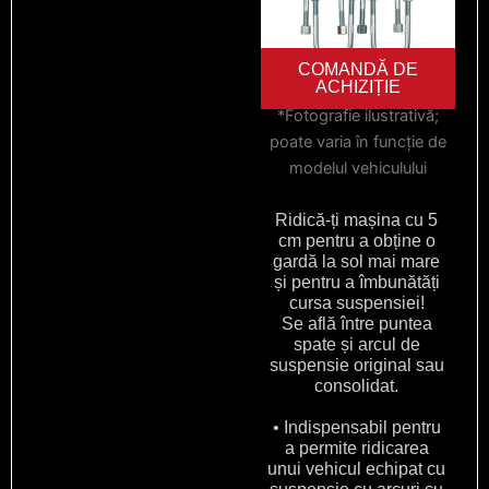
COMANDĂ DE
ACHIZIȚIE
*Fotografie ilustrativă;
poate varia în funcție de
modelul vehiculului
Ridică-ți mașina cu 5
cm pentru a obține o
gardă la sol mai mare
și pentru a îmbunătăți
cursa suspensiei!
Se află între puntea
spate și arcul de
suspensie original sau
consolidat.
• Indispensabil pentru
a permite ridicarea
unui vehicul echipat cu