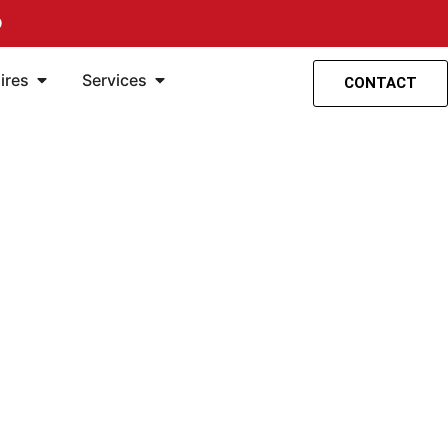
O
spensión
entas
Öffne Accesorios
Öffne Servicios
ires
Services
CONTACT