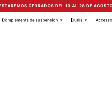
ESTAREMOS CERRADOS DEL 10 AL 28 DE AGOST
e Amortiguadores
Öffne Complementos de su
Öffne Herrami
Compléments de suspension
Outils
Accesso