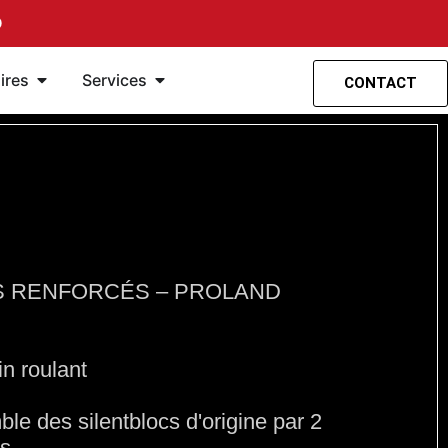
O
 suspension
s
Ouvrir Accessoires
Ouvrir les Services
ires
Services
CONTACT
CS RENFORCÉS – PROLAND
in roulant
e des silentblocs d'origine par 2
és