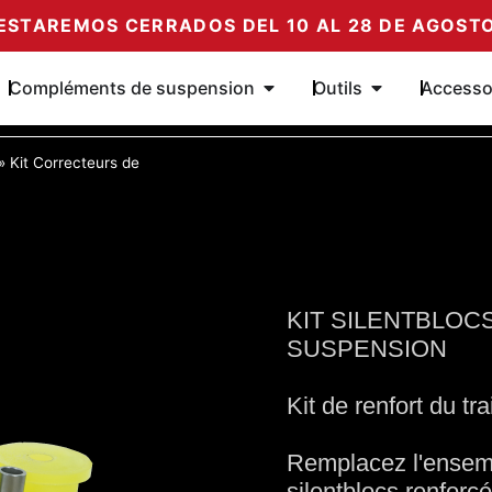
ESTAREMOS CERRADOS DEL 10 AL 28 DE AGOST
r les amortisseurs
Ouvrir les Compléments de
Ouvrir les outil
Compléments de suspension
Outils
Accesso
»
Kit Correcteurs de
KIT SILENTBLO
SUSPENSION
Kit de renfort du tra
Remplacez l'ensembl
silentblocs renforc