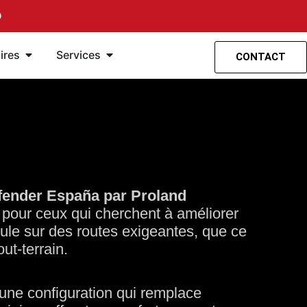
O
 suspension
s
Ouvrir Accessoires
Ouvrir les Services
ires
Services
CONTACT
fender España par Proland
e pour ceux qui cherchent à améliorer
icule sur des routes exigeantes, que ce
ut-terrain.
e une configuration qui remplace