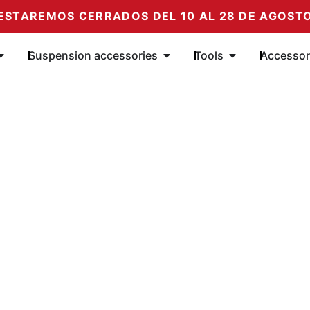
ESTAREMOS CERRADOS DEL 10 AL 28 DE AGOST
Öffne Amortiguadores
Öffne Complementos de su
Öffne Herramie
Suspension accessories
Tools
Accessor