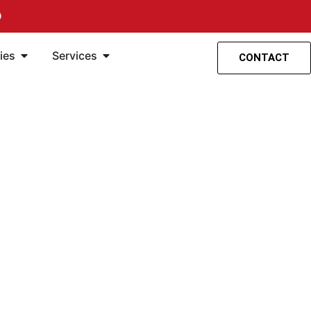
O
spensión
ntas
Öffne Accesorios
Öffne Servicios
ies
Services
CONTACT