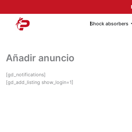
Skip
to
content
Shock absorbers
Añadir anuncio
[gd_notifications]
[gd_add_listing show_login=1]