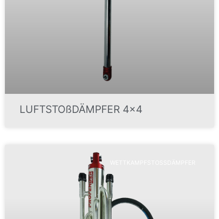
LUFTSTOßDÄMPFER 4×4
WETTKAMPFSTOSSDÄMPFER