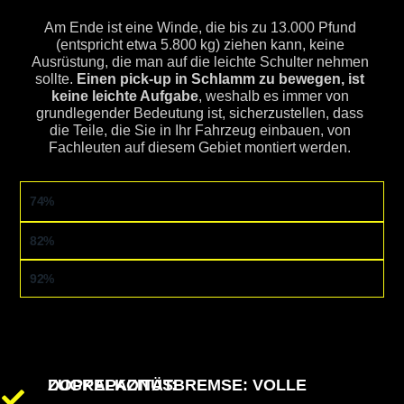
Am Ende ist eine Winde, die bis zu 13.000 Pfund
(entspricht etwa 5.800 kg) ziehen kann, keine
Ausrüstung, die man auf die leichte Schulter nehmen
sollte.
Einen pick-up in Schlamm zu bewegen, ist
keine leichte Aufgabe
, weshalb es immer von
grundlegender Bedeutung ist, sicherzustellen, dass
die Teile, die Sie in Ihr Fahrzeug einbauen, von
Fachleuten auf diesem Gebiet montiert werden.
AUFWICKELGESCHWINDIGKEIT
74%
WIDERSTANDSFÄHIGES KLIMA
82%
HALTBARKEIT
92%
ZUGKAPAZITÄT:
DOPPELKONUSBREMSE: VOLLE