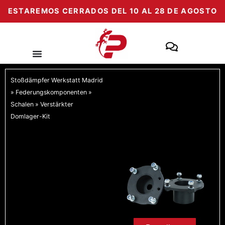
Zum
ESTAREMOS CERRADOS DEL 10 AL 28 DE AGOSTO
Inhalt
springen
Stoßdämpfer Werkstatt Madrid
»
Federungskomponenten
»
Schalen
»
Verstärkter
Domlager-Kit