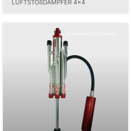
LUFTSTOßDÄMPFER 4×4
WETTKAMPFSTOSSDÄMPFER