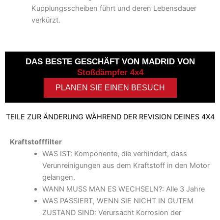
Kupplungsscheiben führt und deren Lebensdauer
verkürzt.
DAS BESTE GESCHÄFT VON MADRID VON
Stoßdämpfer 4x4
PLANEN SIE EINEN BESUCH
TEILE ZUR ÄNDERUNG WÄHREND DER REVISION DEINES 4X4
Kraftstofffilter
WAS IST: Komponente, die verhindert, dass
Verunreinigungen aus dem Kraftstoff in den Motor
gelangen.
WANN MUSS MAN ES WECHSELN?: Alle 3 Jahre
WAS PASSIERT, WENN SIE NICHT IN GUTEM
ZUSTAND SIND: Verursacht Korrosion der