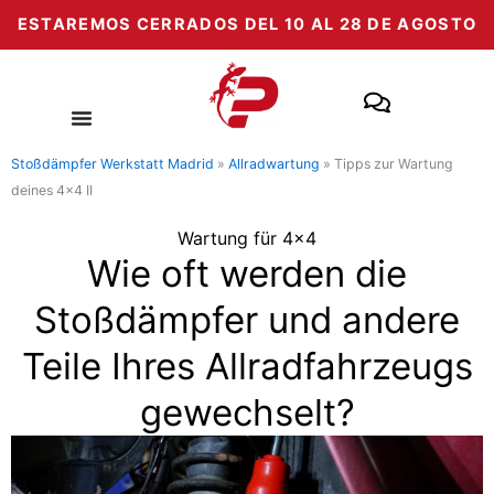
Zum
ESTAREMOS CERRADOS DEL 10 AL 28 DE AGOSTO
Inhalt
springen
Stoßdämpfer Werkstatt Madrid
»
Allradwartung
»
Tipps zur Wartung
deines 4×4 II
Wartung für 4x4
Wie oft werden die
Stoßdämpfer und andere
Teile Ihres Allradfahrzeugs
gewechselt?